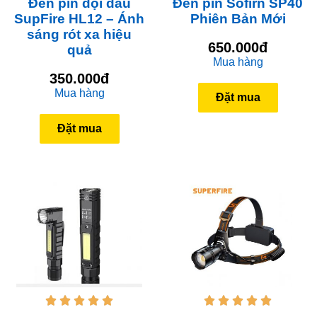
Đèn pin đội đầu
Đèn pin Sofirn SP40
SupFire HL12 – Ánh
Phiên Bản Mới
sáng rót xa hiệu
650.000đ
quả
Mua hàng
350.000đ
Mua hàng
Đặt mua
Đặt mua









