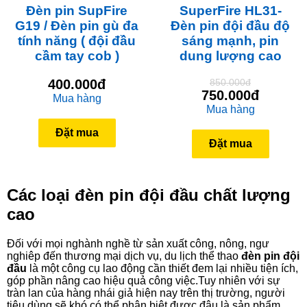
Đèn pin SupFire
SuperFire HL31-
G19 / Đèn pin gù đa
Đèn pin đội đầu độ
tính năng ( đội đầu
sáng mạnh, pin
cầm tay cob )
dung lượng cao
400.000đ
850.000đ
750.000đ
Mua hàng
Mua hàng
Đặt mua
Đặt mua
Các loại đèn pin đội đầu chất lượng
cao
Đối với mọi nghành nghề từ sản xuất công, nông, ngư
nghiêp đến thương mại dịch vụ, du lịch thể thao
đèn pin đội
đầu
là một công cụ lao động cần thiết đem lại nhiều tiện ích,
góp phần nâng cao hiệu quả công việc.Tuy nhiên với sự
tràn lan của hàng nhái giả hiện nay trên thị trường, người
tiêu dùng sẽ khó có thể phân biệt được đâu là sản phẩm