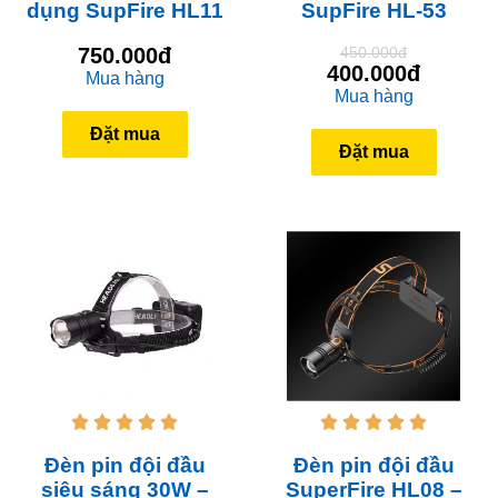
dụng SupFire HL11
SupFire HL-53
750.000đ
450.000đ
400.000đ
Mua hàng
Mua hàng
Đặt mua
Đặt mua










Đèn pin đội đầu
Đèn pin đội đầu
siêu sáng 30W –
SuperFire HL08 –