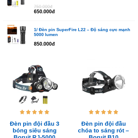
750.000đ
650.000đ
1/ Đèn pin SuperFire L22 – Độ sáng cực mạnh
5000 lumen
850.000đ










Đèn pin đội đầu 3
Đèn pin đội đầu
bóng siêu sáng
chóa to sáng rót –
Boruit RJ-5000
Boruit B10