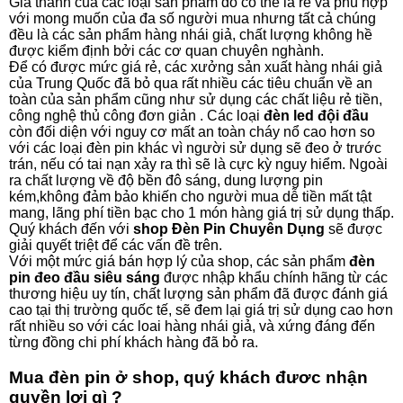
Giá thành của các loại sản phẩm đó có thể là rẻ và phù hợp
với mong muốn của đa số người mua nhưng tất cả chúng
đều là các sản phẩm hàng nhái giả, chất lượng không hề
được kiểm định bởi các cơ quan chuyên nghành.
Để có được mức giá rẻ, các xưởng sản xuất hàng nhái giả
của Trung Quốc đã bỏ qua rất nhiều các tiêu chuẩn về an
toàn của sản phẩm cũng như sử dụng các chất liệu rẻ tiền,
công nghệ thủ công đơn giản . Các loại
đèn led đội đầu
còn đối diện với nguy cơ mất an toàn cháy nổ cao hơn so
với các loại đèn pin khác vì người sử dụng sẽ đeo ở trước
trán, nếu có tai nạn xảy ra thì sẽ là cực kỳ nguy hiểm. Ngoài
ra chất lượng về độ bền đô sáng, dung lượng pin
kém,không đảm bảo khiến cho người mua dễ tiền mất tật
mang, lãng phí tiền bạc cho 1 món hàng giá trị sử dụng thấp.
Quý khách đến với
shop Đèn Pin Chuyên Dụng
sẽ được
giải quyết triệt để các vấn đề trên.
Với một mức giá bán hợp lý của shop, các sản phẩm
đèn
pin đeo đầu siêu sáng
được nhập khẩu chính hãng từ các
thương hiệu uy tín, chất lượng sản phẩm đã được đánh giá
cao tại thị trường quốc tế, sẽ đem lại giá trị sử dụng cao hơn
rất nhiều so với các loai hàng nhái giả, và xứng đáng đến
từng đồng chi phí khách hàng đã bỏ ra.
Mua đèn pin ở shop, quý khách đươc nhận
quyền lợi gì ?