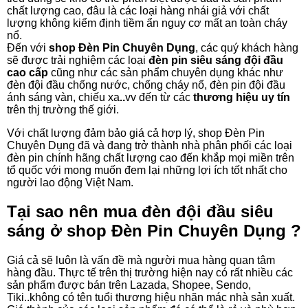
chất lượng cao, đâu là các loại hàng nhái giả với chất
lượng không kiểm định tiềm ẩn nguy cơ mất an toàn cháy
nổ.
Đến với
shop Đèn Pin Chuyên Dụng
, các quý khách hàng
sẽ được trải nghiệm các loại
đèn pin siêu sáng đội đầu
cao cấp
cũng như các sản phẩm chuyên dụng khác như
đèn đội đầu chống nước, chống cháy nổ, đèn pin đội đầu
ánh sáng vàn, chiếu xa
..
vv đến từ các
thương hiệu uy tín
trên thj trường thế giới.
Với chất lượng đảm bảo giá cả hợp lý, shop Đèn Pin
Chuyên Dụng đã và đang trở thành nhà phân phối các loại
đèn pin chính hãng chất lượng cao đến khắp mọi miền trên
tổ quốc với mong muốn đem lại những lợi ích tốt nhất cho
người lao động Việt Nam.
Tại sao nên mua đèn đội đầu siêu
sáng ở shop Đèn Pin Chuyên Dụng ?
Giá cả sẽ luôn là vấn đề mà người mua hàng quan tâm
hàng đầu. Thực tế trên thị trường hiện nay có rất nhiều các
sản phẩm được bán trên Lazada, Shopee, Sendo,
Tiki..không có tên tuổi thương hiệu nhãn mác nhà sản xuất.