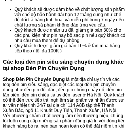
Quý khách sẽ được đảm bảo về chất lượng sản phẩm
với chế độ bảo hành dài hạn 12 tháng cũng như chế
độ đổi trả hàng linh hoạt và miễn phí trong 7 ngày nếu
chất lượng sả phẩm không đáp ứng yêu cầu.
Quý khách được nhận ưu đãi giảm giá bán 30% cho
các phụ kiện như pin hay bộ sạc pin nếu quý khách có
nhu cầu mua them để dự phòng.
Quý khách được giảm giá bán 10% ở lần mua hàng
tiếp theo ( tối đa 100K )
Các loại đèn pin siêu sáng chuyên dụng khác
tại shop Đèn Pin Chuyên Dụng
Shop Đèn Pin Chuyên Dụng
là một địa chỉ uy tín về các
loaj đèn pin siêu sáng, đặc biệt các loại đèn pin chuyên
dung như đèn pin đội đầu, đèn pin chống cháy nổ, đèn pin
lặn biển, đèn pin chiếu tia uv đèn laser ở Hà Nội. Quý khách
có thể đến trực tiếp trải nghiệm sản phẩm và nhân được sự
tư vấn nhiệt tình 24/7 tại địa chỉ 114 A8B tập thể Thanh
Xuân Bắc, ngõ 11 Khuất Duy Tiến, Thanh Xuân, Hà Nội.
Với phương châm chất lượng làm nên thương hiệu, chúng
tôi luôn cung cấp những sản phẩm đúng giá trị với đồng tiền
khách hàng bỏ ra, nên bạn hoàn toàn có thể đặt niêm tin khi