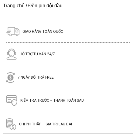
Trang chủ
/ Đèn pin đội đầu
GIAO HÀNG TOÀN QUỐC
HỖ TRỢ TƯ VẤN 24/7
7 NGÀY ĐỔI TRẢ FREE
KIỂM TRA TRƯỚC – THANH TOÁN SAU
CHI PHÍ THẤP – GIÁ TRỊ LÂU DÀI