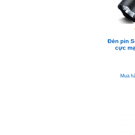
Đèn pin S
cực m
Mua h