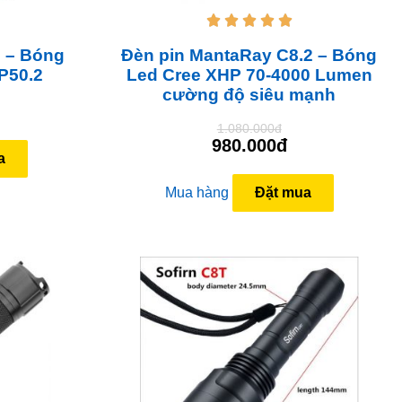





 – Bóng
Đèn pin MantaRay C8.2 – Bóng
P50.2
Led Cree XHP 70-4000 Lumen
cường độ siêu mạnh
1.080.000đ
980.000đ
a
Mua hàng
Đặt mua