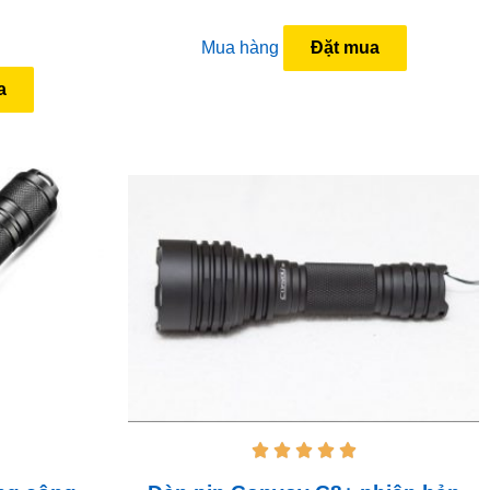
Mua hàng
Đặt mua
a




