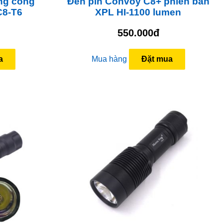
ng công
Đèn pin Convoy C8+ phiên bản
C8-T6
XPL HI-1100 lumen
550.000đ
a
Mua hàng
Đặt mua