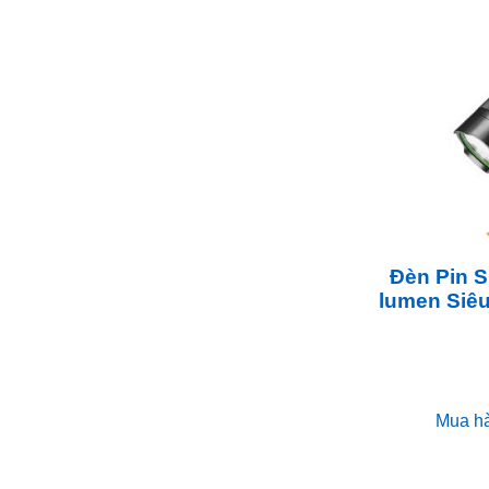
Đèn Pin S
lumen Siêu
Mua h