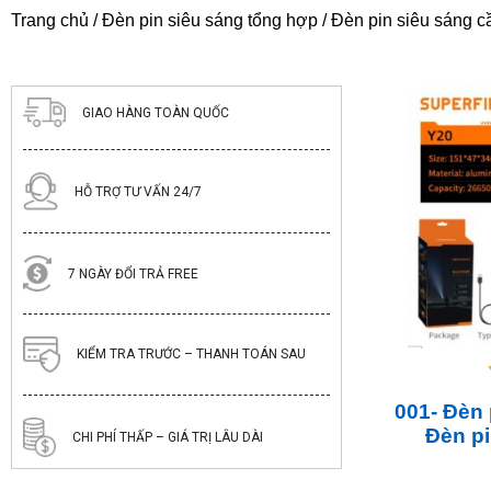
Trang chủ
/
Đèn pin siêu sáng tổng hợp
/ Đèn pin siêu sáng c
GIAO HÀNG TOÀN QUỐC
HỖ TRỢ TƯ VẤN 24/7
7 NGÀY ĐỔI TRẢ FREE
KIỂM TRA TRƯỚC – THANH TOÁN SAU
001- Đèn 
Đèn pi
CHI PHÍ THẤP – GIÁ TRỊ LÂU DÀI