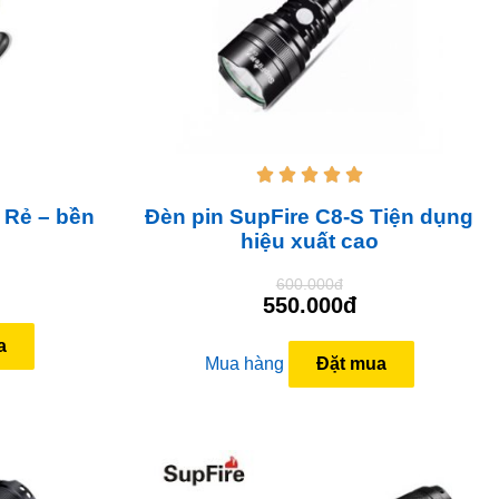





 Rẻ – bền
Đèn pin SupFire C8-S Tiện dụng
hiệu xuất cao
600.000đ
550.000đ
a
Mua hàng
Đặt mua