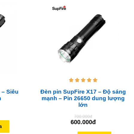





 – Siêu
Đèn pin SupFire X17 – Độ sáng
n
mạnh – Pin 26650 dung lượng
lớn
700.000đ
600.000đ
a