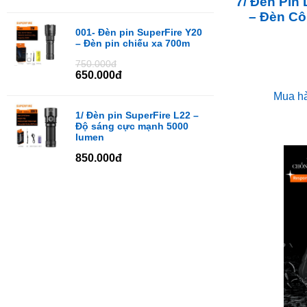
7/ Đèn Pin
– Đèn Cô
001- Đèn pin SuperFire Y20
– Đèn pin chiếu xa 700m
750.000đ
650.000đ
Mua h
1/ Đèn pin SuperFire L22 –
Độ sáng cực mạnh 5000
lumen
850.000đ