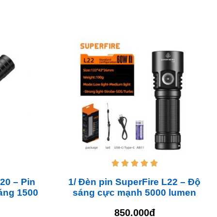





20 – Pin
1/ Đèn pin SuperFire L22 – Độ
sáng 1500
sáng cực mạnh 5000 lumen
850.000đ