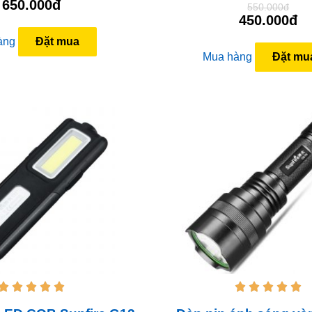
650.000đ
550.000đ
450.000đ
àng
Đặt mua
Mua hàng
Đặt mu









