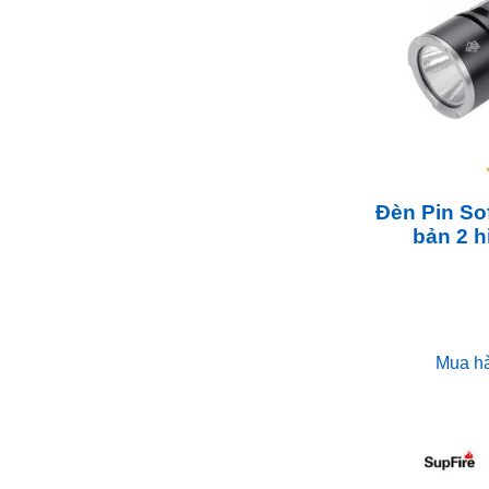
Đèn Pin Sof
bản 2 h
Mua h