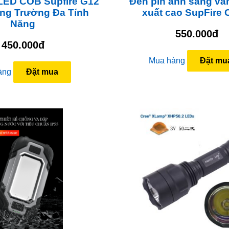
 LED COB Supfire G12
Đèn pin ánh sáng và
ng Trường Đa Tính
xuất cao SupFire 
Năng
550.000đ
450.000đ
Mua hàng
Đặt mu
àng
Đặt mua