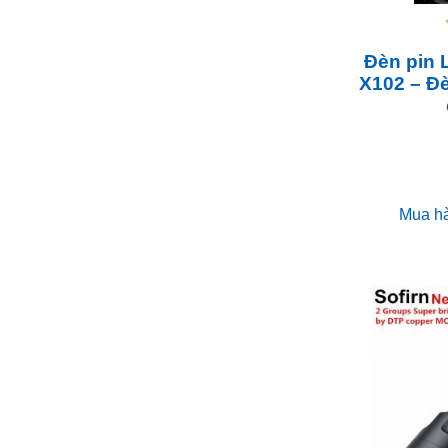
Đèn pin 
X102 – Đ
Mua h