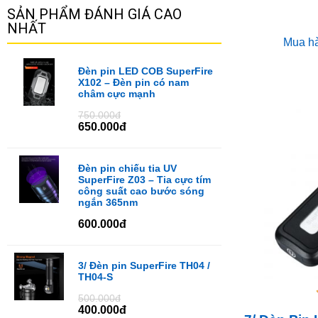
SẢN PHẨM ĐÁNH GIÁ CAO
NHẤT
Mua h
Đèn pin LED COB SuperFire
X102 – Đèn pin có nam
châm cực mạnh
750.000đ
650.000đ
Đèn pin chiếu tia UV
SuperFire Z03 – Tia cực tím
công suất cao bước sóng
ngắn 365nm
600.000đ
3/ Đèn pin SuperFire TH04 /
TH04-S
500.000đ
400.000đ