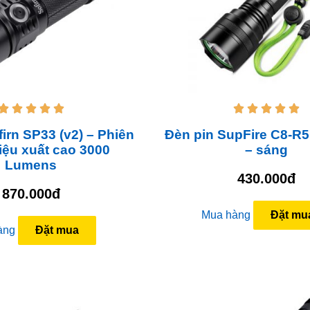










irn SP33 (v2) – Phiên
Đèn pin SupFire C8-R5
iệu xuất cao 3000
– sáng
Lumens
430.000đ
870.000đ
Mua hàng
Đặt mu
àng
Đặt mua