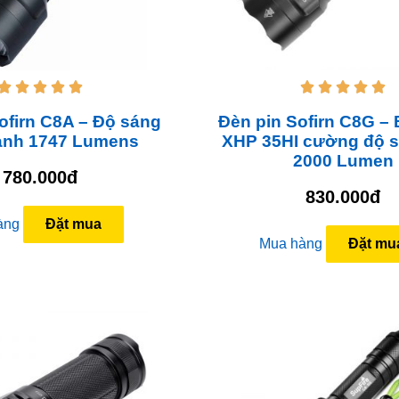










ofirn C8A – Độ sáng
Đèn pin Sofirn C8G – 
ạnh 1747 Lumens
XHP 35HI cường độ 
2000 Lumen
780.000đ
830.000đ
àng
Đặt mua
Mua hàng
Đặt mu