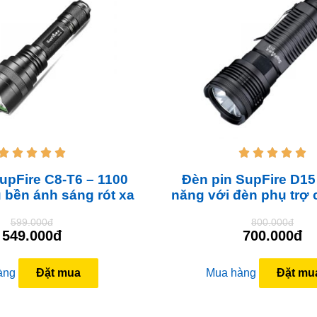










upFire C8-T6 – 1100
Đèn pin SupFire D15 
 bền ánh sáng rót xa
năng với đèn phụ trợ
599.000đ
800.000đ
549.000đ
700.000đ
àng
Đặt mua
Mua hàng
Đặt mu