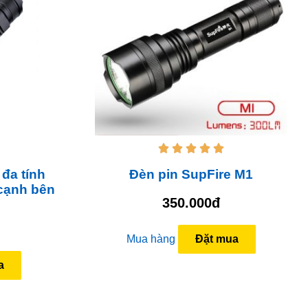





đa tính
Đèn pin SupFire M1
 cạnh bên
350.000đ
Mua hàng
Đặt mua
a