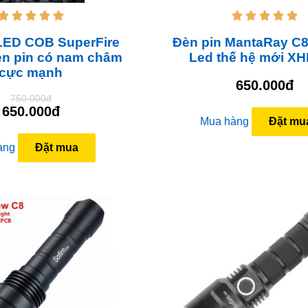










LED COB SuperFire
Đèn pin MantaRay C8
èn pin có nam châm
Led thế hệ mới XH
cực mạnh
650.000đ
750.000đ
650.000đ
Mua hàng
Đặt mu
àng
Đặt mua