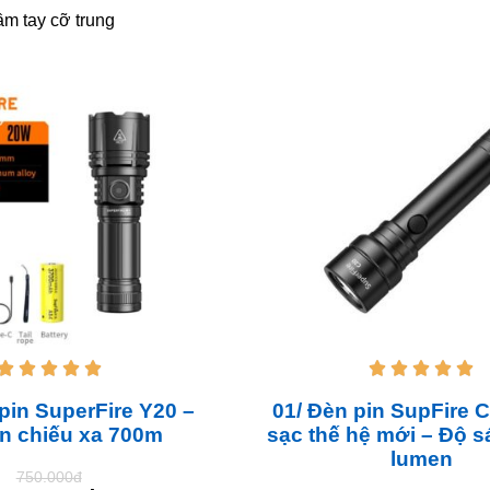
ầm tay cỡ trung










pin SuperFire Y20 –
01/ Đèn pin SupFire C
n chiếu xa 700m
sạc thế hệ mới – Độ 
lumen
750.000đ