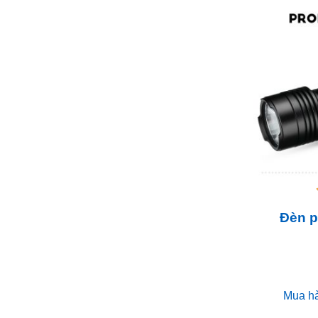
Đèn p
Mua h