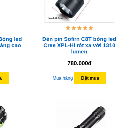





Bóng led
Đèn pin Sofirn C8T bóng led
sáng cao
Cree XPL-HI rót xa với 1310
lumen
780.000đ
a
Mua hàng
Đặt mua