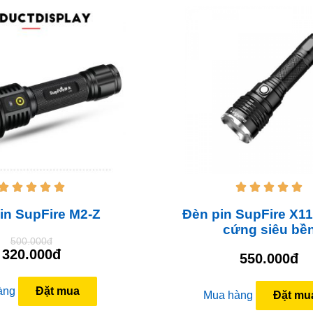










in SupFire M2-Z
Đèn pin SupFire X11
cứng siêu bề
500.000đ
320.000đ
550.000đ
àng
Đặt mua
Mua hàng
Đặt mu