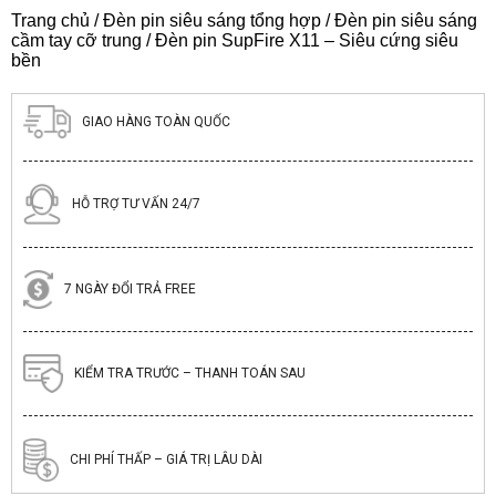
Trang chủ
/
Đèn pin siêu sáng tổng hợp
/
Đèn pin siêu sáng
cầm tay cỡ trung
/ Đèn pin SupFire X11 – Siêu cứng siêu
bền
GIAO HÀNG TOÀN QUỐC
HỖ TRỢ TƯ VẤN 24/7
7 NGÀY ĐỔI TRẢ FREE
KIỂM TRA TRƯỚC – THANH TOÁN SAU
CHI PHÍ THẤP – GIÁ TRỊ LÂU DÀI