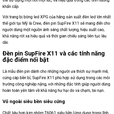
thể sử dụng mọi nơi mọi lúc, và hiệu quả trong các tình huống
khẩn cấp.
Với trang bị bóng led XPG của hãng sản xuất đèn led lớn nhất
thế giới tại Mỹ là Cree, đèn pin SupFire X11 sẽ mang đến cho
người dùng một nguồn ánh sáng chất lượng, hiệu suất cao,
khả năng rót xa hiệu quả và thời gian chiếu sáng liên tục lâu
dài.
Đèn pin SupFire X11 và các tính năng
đặc điểm nổi bật
Là mẫu đèn pin dành cho những người ưa thích sự mạnh mẽ,
cứng cáp bền bỉ, SupFire X11 phù hợp sử dụng trong các môi
trường công nghiệp nặng, với những đặc tính giúp người dùng
hoàn toàn yên tâm về khả năng hư hại do va chạm, tai nạn..
Vỏ ngoài siêu bền siêu cứng
Chất liệu hợp kim nhôm T6061 siêu bền (ứng dụng trong lĩnh