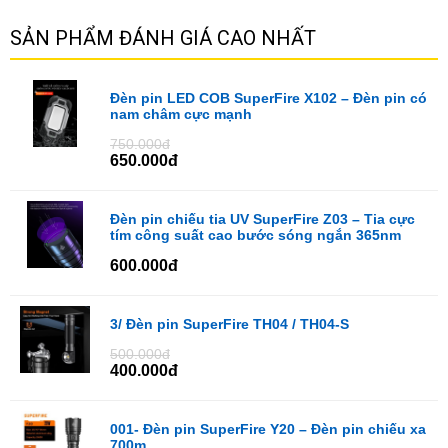
SẢN PHẨM ĐÁNH GIÁ CAO NHẤT
Đèn pin LED COB SuperFire X102 – Đèn pin có
nam châm cực mạnh
750.000đ
650.000đ
Đèn pin chiếu tia UV SuperFire Z03 – Tia cực
tím công suất cao bước sóng ngắn 365nm
600.000đ
3/ Đèn pin SuperFire TH04 / TH04-S
500.000đ
400.000đ
001- Đèn pin SuperFire Y20 – Đèn pin chiếu xa
700m