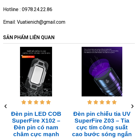
Hotline : 0978.24.22.86
Email:
Vuatienich@gmail.com
SẢN PHẨM LIÊN QUAN










Đèn pin LED COB
Đèn pin chiếu tia UV
SuperFire X102 –
SuperFire Z03 – Tia
Đèn pin có nam
cực tím công suất
châm cực mạnh
cao bước sóng ngắn