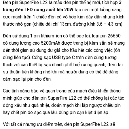
Đèn pin SuperFire L22 là mẫu đèn pin thế hệ mới, tích hợp
3
bóng đèn LED công suất lớn 20W
tạo nên một luồng sáng
cực mạnh trên 1 chiếc đèn có vỏ hợp kim dày dặn nhưng kích
thước nhỏ gọn (chiều dài chỉ 13cm, đường kính 3.6 – 4.3 cm)
Đèn sử dụng 1 pin lithium-ion có thể sạc lại, loại pin 26650
có dung lượng cao 5200mAh được trang bị kèm sẵn sẽ mang
đến thời gian sử dụng dư giả cho hầu hết các công việc (6h
dùng liên tục). Cổng sạc USB type C trên đèn cũng tương
thích với các thiết bị sạc nhanh phổ biến xung quanh, đem lại
sự thuận tiện không nhỏ khi mà người dùng có thể dễ dàng
cắm sạc lại pin cho đèn.
Các tính năng bảo vệ quan trọng của mạch điều khiển thông
minh giúp cho đèn pin SuperFire L22 có thể chống lại các tác
động xấu như quá nhiệt, đoản mạch khi lắp ngược chiều pin
hay chết pin do sạc quá lâu, dùng pin cạn kiệt điện áp.
Với tất cả nhưng ưu điểm trên, đèn pin SuperFire L22 sẽ