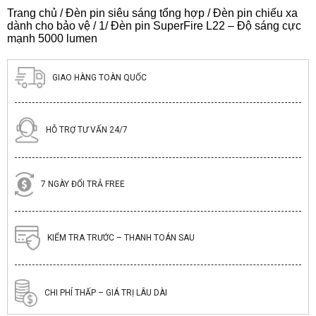
Trang chủ
/
Đèn pin siêu sáng tổng hợp
/
Đèn pin chiếu xa
dành cho bảo vệ
/ 1/ Đèn pin SuperFire L22 – Độ sáng cực
mạnh 5000 lumen
GIAO HÀNG TOÀN QUỐC
HỖ TRỢ TƯ VẤN 24/7
7 NGÀY ĐỔI TRẢ FREE
KIỂM TRA TRƯỚC – THANH TOÁN SAU
CHI PHÍ THẤP – GIÁ TRỊ LÂU DÀI