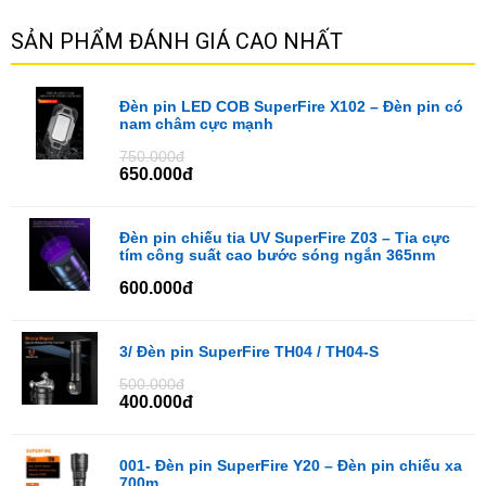
SẢN PHẨM ĐÁNH GIÁ CAO NHẤT
Đèn pin LED COB SuperFire X102 – Đèn pin có
nam châm cực mạnh
750.000đ
650.000đ
Đèn pin chiếu tia UV SuperFire Z03 – Tia cực
tím công suất cao bước sóng ngắn 365nm
600.000đ
3/ Đèn pin SuperFire TH04 / TH04-S
500.000đ
400.000đ
001- Đèn pin SuperFire Y20 – Đèn pin chiếu xa
700m