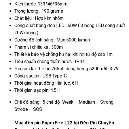
Kích thước :
133*46*36mm
Trọng lượng : 190
grams
Chất liệu : Hợp kim nhôm
Công suất bóng đèn LED : 60
W ( 3 bóng LED công suất
20W/bóng )
Cường độ ánh sáng : Max 50
00 lumen
Phạm vi chiếu xa : 300m
Thiết kế bảo vệ chống hư hại khi rơi từ độ cao 1m
Tiêu chuẩn chống thấm nước :
IP44
Pin sạc lại : Li-ion
26650 dung lượng 5200mAh 3.7V
Cổng sạc pin: USB
Type-C
Thời gian hoạt động liên tục: 6H
Thời gian sạc pin: 4.5H
Chế độ sáng : 5 chế độ Weak – Medium – Strong –
Strobe – SOS
Mua đèn pin SuperFire L22 tại Đèn Pin Chuyên