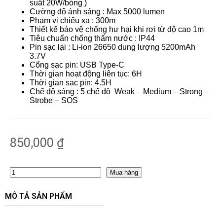
suất 20W/bóng )
Cường độ ánh sáng : Max 50
00 lumen
Phạm vi chiếu xa : 300m
Thiết kế bảo vệ chống hư hại khi rơi từ độ cao 1m
Tiêu chuẩn chống thấm nước :
IP44
Pin sạc lại : Li-ion
26650 dung lượng 5200mAh
3.7V
Cổng sạc pin: USB
Type-C
Thời gian hoạt động liên tục: 6H
Thời gian sạc pin: 4.5H
Chế độ sáng : 5 chế độ Weak – Medium – Strong –
Strobe – SOS
850,000
₫
Mua hàng
MÔ TẢ SẢN PHẨM