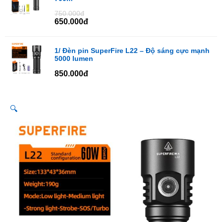
750.000đ
650.000đ
1/ Đèn pin SuperFire L22 – Độ sáng cực mạnh
5000 lumen
850.000đ
🔍