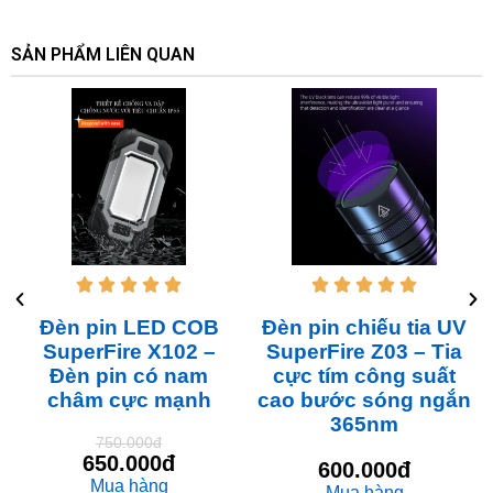
SẢN PHẨM LIÊN QUAN










Đèn pin LED COB
Đèn pin chiếu tia UV
SuperFire X102 –
SuperFire Z03 – Tia
Đèn pin có nam
cực tím công suất
châm cực mạnh
cao bước sóng ngắn
365nm
750.000đ
650.000đ
600.000đ
Mua hàng
Mua hàng