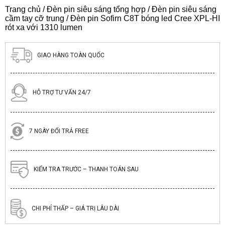
Trang chủ
/
Đèn pin siêu sáng tổng hợp
/
Đèn pin siêu sáng
cầm tay cỡ trung
/ Đèn pin Sofirn C8T bóng led Cree XPL-HI
rót xa với 1310 lumen
GIAO HÀNG TOÀN QUỐC
HỖ TRỢ TƯ VẤN 24/7
7 NGÀY ĐỔI TRẢ FREE
KIỂM TRA TRƯỚC – THANH TOÁN SAU
CHI PHÍ THẤP – GIÁ TRỊ LÂU DÀI