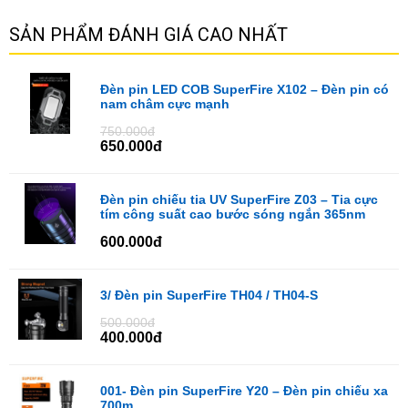
SẢN PHẨM ĐÁNH GIÁ CAO NHẤT
Đèn pin LED COB SuperFire X102 – Đèn pin có
nam châm cực mạnh
750.000đ
650.000đ
Đèn pin chiếu tia UV SuperFire Z03 – Tia cực
tím công suất cao bước sóng ngắn 365nm
600.000đ
3/ Đèn pin SuperFire TH04 / TH04-S
500.000đ
400.000đ
001- Đèn pin SuperFire Y20 – Đèn pin chiếu xa
700m