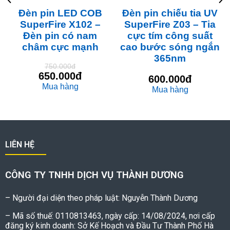
Đèn pin LED COB
Đèn pin chiếu tia UV
SuperFire X102 –
SuperFire Z03 – Tia
Đèn pin có nam
cực tím công suất
châm cực mạnh
cao bước sóng ngắn
365nm
750.000đ
650.000đ
600.000đ
Mua hàng
Mua hàng
LIÊN HỆ
CÔNG TY TNHH DỊCH VỤ THÀNH DƯƠNG
– Người đại diện theo pháp luật: Nguyễn Thành Dương
– Mã số thuế: 0110813463, ngày cấp: 14/08/2024, nơi cấp
đăng ký kinh doanh: Sở Kế Hoạch và Đầu Tư Thành Phố Hà