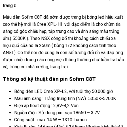
trang bị.
Mẫu đèn Sofirn C8T đã sớm được trang bị bóng led hiệu xuất
cao thế hệ mới là Cree XPL-HI với đặc điểm là cho chùm tia
sáng có góc chiếu hẹp, tập trung cao và ánh sáng màu trắng
ấm.( 5500K ). Theo NSX công bố thì khoảng cách chiếu xa
hiệu quả của nó là 250m ( bằng 1/2 khoảng cách tính theo
ANSI ). Có thể nói đó cũng là con số tương đối ổn và đáp ứng
được nhiều trong các công việc thông thường như tuần tra bảo
vệ, trông coi nhà xưởng, trang trại…
Thông số kỹ thuật đèn pin Sofirn C8T
Bóng đèn LED Cree XP-L2, với tuổi thọ 50.000 giờ
Màu ánh sáng : Trắng trung tính (NW) 5350K-5700K
Điện áp hoạt động : 2,8V-4,2 Vôn
Nguồn điện: Sử dụng pin sạc 18650 – 3.7V
Công suất : max 14 W – 1310 Lumen
Kích thước: 44,6mm (đầu) * 24,5mm (đường kính thân) *