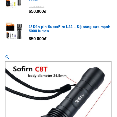
750.000đ
650.000đ
1/ Đèn pin SuperFire L22 – Độ sáng cực mạnh
5000 lumen
850.000đ
🔍