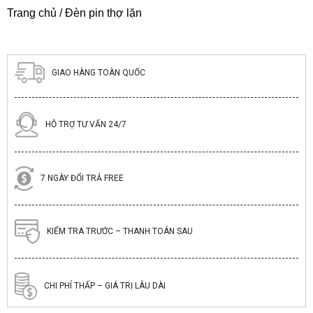
Trang chủ
/ Đèn pin thợ lặn
GIAO HÀNG TOÀN QUỐC
HỖ TRỢ TƯ VẤN 24/7
7 NGÀY ĐỔI TRẢ FREE
KIỂM TRA TRƯỚC – THANH TOÁN SAU
CHI PHÍ THẤP – GIÁ TRỊ LÂU DÀI