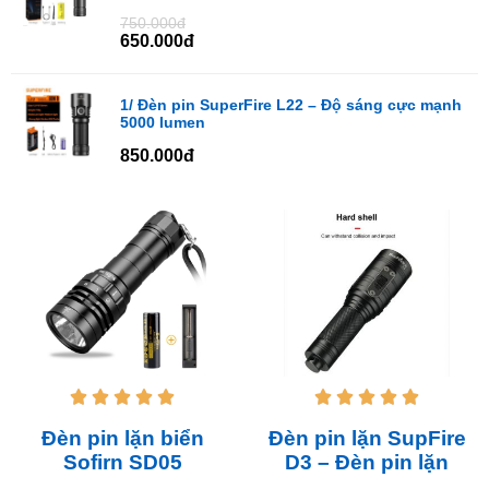
750.000đ
650.000đ
1/ Đèn pin SuperFire L22 – Độ sáng cực mạnh
5000 lumen
850.000đ










Đèn pin lặn biển
Đèn pin lặn SupFire
Sofirn SD05
D3 – Đèn pin lặn