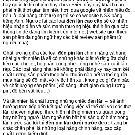
hay quốc tế tín nhiệm hay chưa. Điều này quý khách cần
phải mất thời gian tìm hiểu hơn qua google về nhãn hiệu đó,
nếu là loại hàng chất lượng thì sẽ có website NSX bằng
tiếng Anh. Ngược lại các loại
đèn lặn cao cấp
sẽ có nhãn
hiệu nhận diện và sức mạnh thương hiệu thể hiện qua các
thông tin dễ dàng tìm kiếm trên internet ( website giới thiệu
sản phẩm đa ngôn ngữ hay các bài review sản phẩm từ
người mua)
Chất lượng giữa các loại
đèn pin lặn
chính hãng và hàng
nhái giả tất nhiên là sẽ có những khác biệt rõ rệt giữa chất
liệu các chi tiết, bộ phận cũng như công nghệ sản xuất lắp
ráp. Các loại hàng nhái sẽ không phải đăng ký hay cam kết
chất lượng sản phẩm theo tiêu chuẩn nào hết vì thế người
mua hàng sẽ đối mặt với việc hên xui, không có gì đảm bảo
về chất lượng sản phẩm ( độ sáng , thời gian dung lượng
pin, độ bền vật liệu…)
Và tất nhiên là chất lượng những chiếc đèn lặn – sẽ ảnh
hưởng trực tiếp đến kết quả công việc Vì thế đối với các thợ
lặn chuyên nghiệp, thực hiện những nhiệm vụ quan trọng
hay những người làm nghề săn bắt hải sản quý hiếm trong
làn nước sâu tối thì
đèn pin lặn dưới nước
được trang bị
chắc chắn phải là những loại hàng chính hãng, cao cấp,
chất lượng kiểm định.