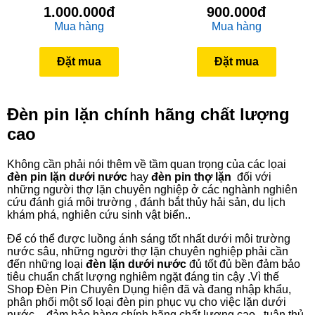
1.000.000đ
900.000đ
Mua hàng
Mua hàng
Đặt mua
Đặt mua
Đèn pin lặn chính hãng chất lượng
cao
Không cần phải nói thêm về tầm quan trọng của các lọai
đèn pin lặn dưới nước
hay
đèn pin thợ lặn
đối với
những người thợ lặn chuyên nghiệp ở các nghành nghiên
cứu đánh giá môi trường , đánh bắt thủy hải sản, du lịch
khám phá, nghiên cứu sinh vật biển..
Để có thể được luồng ánh sáng tốt nhất dưới môi trường
nước sâu, những người thợ lặn chuyên nghiệp phải cần
đến những loại
đèn lặn dưới nước
đủ tốt đủ bền đảm bảo
tiêu chuẩn chất lượng nghiêm ngặt đáng tin cậy .Vì thế
Shop Đèn Pin Chuyên Dụng hiện đã và đang nhập khẩu,
phân phối một số loại đèn pin phục vụ cho việc lặn dưới
nước – đảm bảo hàng chính hãng chất lượng cao,, tuân thủ