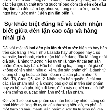
các tiêu chuẩn chất lượng quốc tế,bao gồm cả
đèn đội đầu
thợ lặn
lẫn đèn cầm tay, phục vụ trong môi trường nước
ngọt hay nước mặn (
đèn pin lặn biển
).
Sự khác biệt đáng kể và cách nhận
biết giữa đèn lặn cao cấp và hàng
nhái giả
Đối với một số loại
đèn pin lặn dưới nước
hiện có bày bán
trên các trang TMĐT như Lazada hay Shoppee hay 1 số
website, facebook, cách nhận biết dễ dàng đâu là hàng nhái
giả đâu là hàng thương hiệu uy tín là ngay từ cái tên sản
phẩm được bày bán. Hầu hết những loại hàng nhái giả sẽ
không có tên nhãn hiệu đi kèm, tên sản phẩm chỉ là danh từ
chung chung hoặc có thêm đoạn mã sản phẩm như T6 ,
XML T6, Cree Q5, XML2..Nhãn hiệu bản quyền là cái mà
các sản phẩm nhái giả không bao giờ có in trên sản phẩm
hay vỏ hộp và phụ kiện đi kèm, điều này người mua có thể
kiểm chứng qua các hình ảnh mô tả sản phẩm.
Đối với 1 số loại sản phẩm có nhãn hiệu tuy nhiên cũng còn
phải kiểm chứng độ uy tín của thương hiệu đó, có phải là
một thương hiệu mạnh, sản phẩm được thị trường nội địa