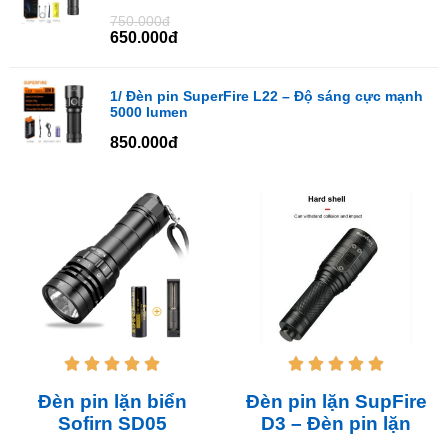
750.000đ
650.000đ
1/ Đèn pin SuperFire L22 – Độ sáng cực mạnh
5000 lumen
850.000đ










Đèn pin lặn biển
Đèn pin lặn SupFire
Sofirn SD05
D3 – Đèn pin lặn