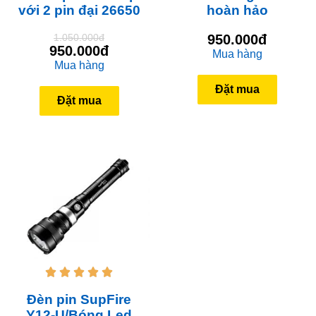
với 2 pin đại 26650
hoàn hảo
1.050.000đ
950.000đ
950.000đ
Mua hàng
Mua hàng
Đặt mua
Đặt mua





Đèn pin SupFire
Y12-U/Bóng Led