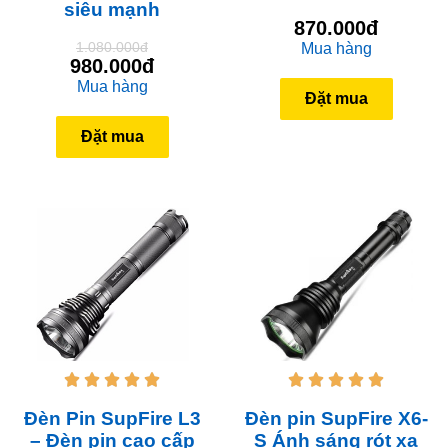
siêu mạnh
870.000đ
1.080.000đ
Mua hàng
980.000đ
Mua hàng
Đặt mua
Đặt mua










Đèn Pin SupFire L3
Đèn pin SupFire X6-
– Đèn pin cao cấp
S Ánh sáng rót xa