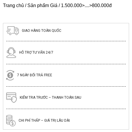
Trang chủ
/ Sản phẩm Giá / 1.500.000>....>800.000đ
GIAO HÀNG TOÀN QUỐC
HỖ TRỢ TƯ VẤN 24/7
7 NGÀY ĐỔI TRẢ FREE
KIỂM TRA TRƯỚC – THANH TOÁN SAU
CHI PHÍ THẤP – GIÁ TRỊ LÂU DÀI