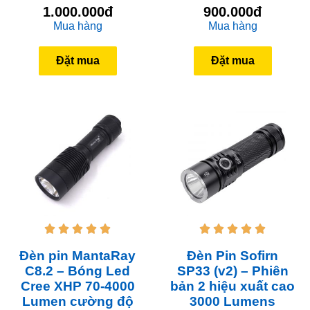
1.000.000đ
900.000đ
Mua hàng
Mua hàng
Đặt mua
Đặt mua










Đèn pin MantaRay
Đèn Pin Sofirn
C8.2 – Bóng Led
SP33 (v2) – Phiên
Cree XHP 70-4000
bản 2 hiệu xuất cao
Lumen cường độ
3000 Lumens