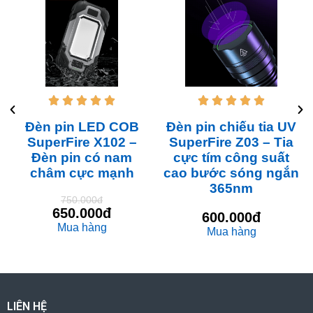










Đèn pin LED COB
Đèn pin chiếu tia UV
SuperFire X102 –
SuperFire Z03 – Tia
Đèn pin có nam
cực tím công suất
châm cực mạnh
cao bước sóng ngắn
365nm
750.000đ
650.000đ
600.000đ
Mua hàng
Mua hàng
LIÊN HỆ