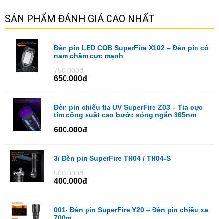
SẢN PHẨM ĐÁNH GIÁ CAO NHẤT
Đèn pin LED COB SuperFire X102 – Đèn pin có
nam châm cực mạnh
750.000đ
650.000đ
Đèn pin chiếu tia UV SuperFire Z03 – Tia cực
tím công suất cao bước sóng ngắn 365nm
600.000đ
3/ Đèn pin SuperFire TH04 / TH04-S
500.000đ
400.000đ
001- Đèn pin SuperFire Y20 – Đèn pin chiếu xa
700m