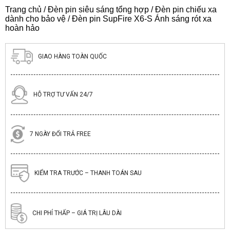
Trang chủ
/
Đèn pin siêu sáng tổng hợp
/
Đèn pin chiếu xa
dành cho bảo vệ
/ Đèn pin SupFire X6-S Ánh sáng rót xa
hoàn hảo
GIAO HÀNG TOÀN QUỐC
HỖ TRỢ TƯ VẤN 24/7
7 NGÀY ĐỔI TRẢ FREE
KIỂM TRA TRƯỚC – THANH TOÁN SAU
CHI PHÍ THẤP – GIÁ TRỊ LÂU DÀI