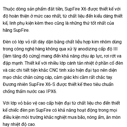
Thuộc dòng sản phẩm đắt tiền, SupFire X6 được thiết kế với
độ hoàn thiện ở mức cao nhất, từ chất liệu đến kiểu dáng thiết
kế, linh phụ kiện kèm theo cũng là những thứ tốt nhất của
hãng SupFire.
Đèn có lớp vỏ rất dày dặn bằng chất liệu hợp kim nhôm dùng
trong công nghệ hàng không qua xử lý anodizing cấp độ III
(làm tăng độ cứng) mang đến khả năng chịu áp lực, rơi rớt va
đập mạnh. Thiết kế với nhiều lớp cánh tản nhiệt ở phần cổ đèn
và các chi tiết tiện khắc CNC tinh xảo hiện đại tạo nên diện
mạo chắc chắn cứng cáp, cảm giác khi cầm rất chắc tay.
Đương nhiên SupFire X6-S được thiết kế theo tiêu chuẩn
chống thấm nước cao IPX6.
Với lớp vỏ bảo vệ cao cấp hiện đại từ chất liệu cho đến thiết
kế chiếc đèn pin SupFire có khả năng hoạt động trong mọi
điều kiện môi trường khắc nghiệt mưa bão, nóng ẩm, ăn mòn
hay nhiệt độ cao.