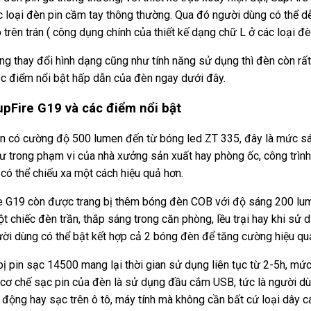
c loại đèn pin cầm tay thông thường. Qua đó người dùng có thể dễ
trên trán ( công dụng chính của thiết kế dạng chữ L ở các loại đè
ng thay đổi hình dạng cũng như tính năng sử dụng thì đèn còn r
c điểm nổi bật hấp dẫn của đèn ngay dưới đây.
upFire G19 và các điểm nổi bật
n có cường độ 500 lumen đến từ bóng led ZT 335, đây là mức s
ư trong phạm vi của nhà xưởng sản xuất hay phòng ốc, công trìn
 có thể chiếu xa một cách hiệu quả hơn.
e G19 còn được trang bị thêm bóng đèn COB với độ sáng 200 lum
 chiếc đèn trần, thắp sáng trong căn phòng, lều trại hay khi sử 
ười dùng có thể bật kết hợp cả 2 bóng đèn để tăng cường hiệu qu
ị pin sạc 14500 mang lại thời gian sử dụng liên tục từ 2-5h, mức 
 cơ chế sạc pin của đèn là sử dụng đầu cắm USB, tức là người dù
i động hay sạc trên ô tô, máy tính mà không cần bất cứ loại dây cá