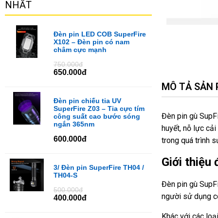
NHẤT
Đèn pin LED COB SuperFire
X102 – Đèn pin có nam
châm cực mạnh
750.000đ
650.000đ
MÔ TẢ SẢN
Đèn pin chiếu tia UV
SuperFire Z03 – Tia cực tím
Đèn pin gù SupFi
công suất cao bước sóng
ngắn 365nm
huyết, nỗ lực cả
600.000đ
trong quá trình 
Giới thiệu
3/ Đèn pin SuperFire TH04 /
TH04-S
Đèn pin gù SupFi
500.000đ
người sử dụng c
400.000đ
Khác với các loạ