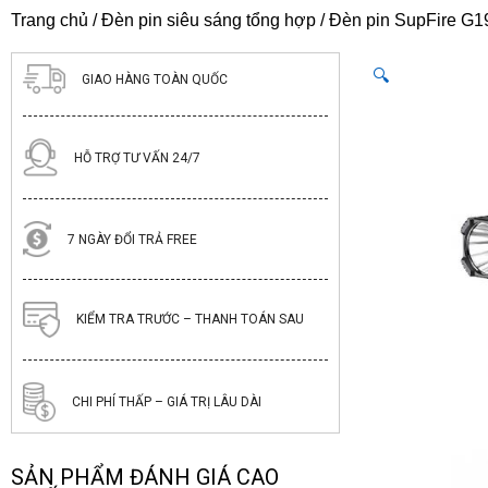
Trang chủ
/
Đèn pin siêu sáng tổng hợp
/ Đèn pin SupFire G19 
🔍
GIAO HÀNG TOÀN QUỐC
HỖ TRỢ TƯ VẤN 24/7
7 NGÀY ĐỔI TRẢ FREE
KIỂM TRA TRƯỚC – THANH TOÁN SAU
CHI PHÍ THẤP – GIÁ TRỊ LÂU DÀI
SẢN PHẨM ĐÁNH GIÁ CAO