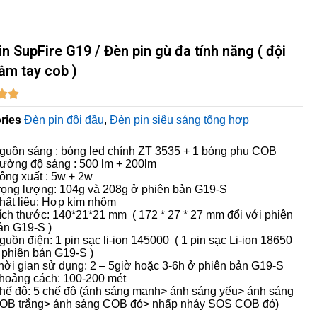
in SupFire G19 / Đèn pin gù đa tính năng ( đội
ầm tay cob )


ries
Đèn pin đội đầu
,
Đèn pin siêu sáng tổng hợp
guồn sáng : bóng led chính ZT 3535 + 1 bóng phụ COB
ường độ sáng : 500 lm + 200lm
ông xuất : 5w + 2w
rọng lượng: 104g và 208g ở phiên bản G19-S
hất liệu: Hợp kim nhôm
ích thước: 140*21*21 mm ( 172 * 27 * 27 mm đổi với phiên
ản G19-S )
guồn điện: 1 pin sạc li-ion 145000 ( 1 pin sạc Li-ion 18650
 phiên bản G19-S )
hời gian sử dụng: 2 – 5giờ hoặc 3-6h ở phiên bản G19-S
hoảng cách: 100-200 mét
hế độ: 5 chế độ (ánh sáng mạnh> ánh sáng yếu> ánh sáng
OB trắng> ánh sáng COB đỏ> nhấp nháy SOS COB đỏ)