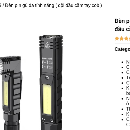
/ Đèn pin gù đa tính năng ( đội đầu cầm tay cob )
Đèn p
đầu c



Catego
N
C
C
T
C
K
b
N
ở
T
K
C
C