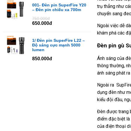
001- Đèn pin SuperFire Y20
trụ thẳng như cá
– Đèn pin chiếu xa 700m
chuyển sang đeo 
750.000đ
650.000đ
Ngoài việc dễ dà
khám phá các đặ
1/ Đèn pin SuperFire L22 –
Đèn pin gù S
Độ sáng cực mạnh 5000
lumen
Ánh sáng của đè
850.000đ
thông thường, nh
ánh sáng phát ra
Ngoài ra SupFir
dụng đèn như một
kiểu đội đầu, ng
Đèn được trang b
điểm đặc biệt là
của điện thoại d