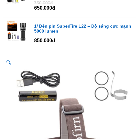
750.000đ
650.000đ
1/ Đèn pin SuperFire L22 – Độ sáng cực mạnh
5000 lumen
850.000đ
🔍