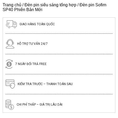
Trang chủ
/
Đèn pin siêu sáng tổng hợp
/ Đèn pin Sofirn
SP40 Phiên Bản Mới
GIAO HÀNG TOÀN QUỐC
HỖ TRỢ TƯ VẤN 24/7
7 NGÀY ĐỔI TRẢ FREE
KIỂM TRA TRƯỚC – THANH TOÁN SAU
CHI PHÍ THẤP – GIÁ TRỊ LÂU DÀI