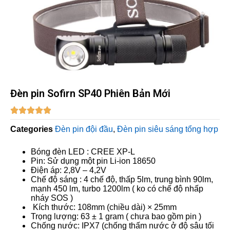
Đèn pin Sofirn SP40 Phiên Bản Mới





Categories
Đèn pin đội đầu
,
Đèn pin siêu sáng tổng hợp
Bóng đèn LED : CREE XP-L
Pin: Sử dụng một pin Li-ion 18650
Điện áp: 2,8V – 4,2V
Chế độ sáng : 4 chế độ, thấp 5lm, trung bình 90lm,
mạnh 450 lm, turbo 1200lm ( ko có chế độ nhấp
nháy SOS )
Kích thước: 108mm (chiều dài) × 25mm
Trọng lượng: 63 ± 1 gram ( chưa bao gồm pin )
Chống nước: IPX7 (chống thấm nước ở độ sâu tối