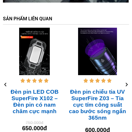
SẢN PHẨM LIÊN QUAN










Đèn pin LED COB
Đèn pin chiếu tia UV
SuperFire X102 –
SuperFire Z03 – Tia
Đèn pin có nam
cực tím công suất
châm cực mạnh
cao bước sóng ngắn
365nm
750.000đ
650.000đ
600.000đ