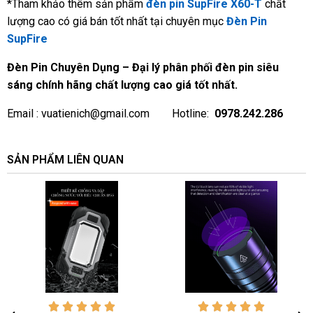
*Tham khảo thêm sản phẩm
đèn pin SupFire X60-T
chất
lượng cao có giá bán tốt nhất tại chuyên mục
Đèn Pin
SupFire
Đèn Pin Chuyên Dụng – Đại lý phân phối đèn pin siêu
sáng chính hãng chất lượng cao giá tốt nhất.
Email :
vuatienich@gmail.com
Hotline:
0978.242.286
SẢN PHẨM LIÊN QUAN









