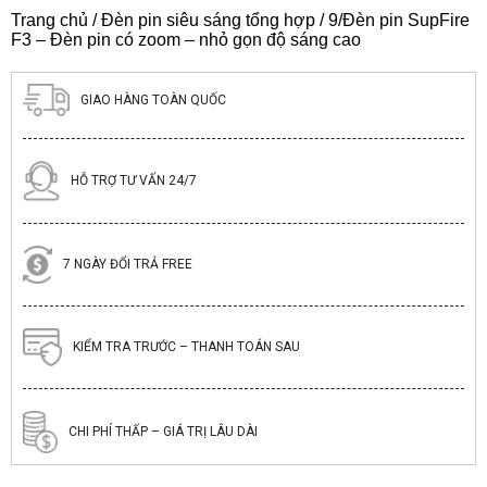
Trang chủ
/
Đèn pin siêu sáng tổng hợp
/ 9/Đèn pin SupFire
F3 – Đèn pin có zoom – nhỏ gọn độ sáng cao
GIAO HÀNG TOÀN QUỐC
HỖ TRỢ TƯ VẤN 24/7
7 NGÀY ĐỔI TRẢ FREE
KIỂM TRA TRƯỚC – THANH TOÁN SAU
CHI PHÍ THẤP – GIÁ TRỊ LÂU DÀI