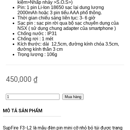
kiệm>Nhấp nháy >S.O.S>)
Pin: 1 pin Li-Ion 18650 sạc lại dung lượng
2000mAh hoặc 3 pin tiểu AAA phổ thông.
Thời gian chiếu sáng liên tục: 3- 6 giờ
Sạc pin : sạc pin rời qua bộ sạc chuyên dụng của
NSX ( sử dụng chung adapter của smartphone )
Chống nước : IP31
Chống rơi : 1 mét
Kích thước: dài 12,5cm, đường kính chóa 3.5cm,
đường kính thân 3 cm
Trọng lượng : 106g
450,000
₫
Mua hàng
MÔ TẢ SẢN PHẨM
SupFire F3-L2 là mẫu đèn pin mini cỡ nhỏ bỏ túi được trang