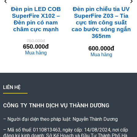
Đèn pin LED COB
Đèn pin chiếu tia UV
SuperFire X102 –
SuperFire Z03 – Tia
Đèn pin có nam
cực tím công suất
châm cực mạnh
cao bước sóng ngắn
365nm
750.000đ
650.000đ
600.000đ
Mua hàng
Mua hàng
LIÊN HỆ
CÔNG TY TNHH DỊCH VỤ THÀNH DƯƠNG
– Người đại diện theo pháp luật: Nguyễn Thành Dương
– Mã số thuế: 0110813463, ngày cấp: 14/08/2024, nơi cấp
đăng ký kinh doanh: Sở Kế Hoạch và Đầu Tư Thành Phố Hà